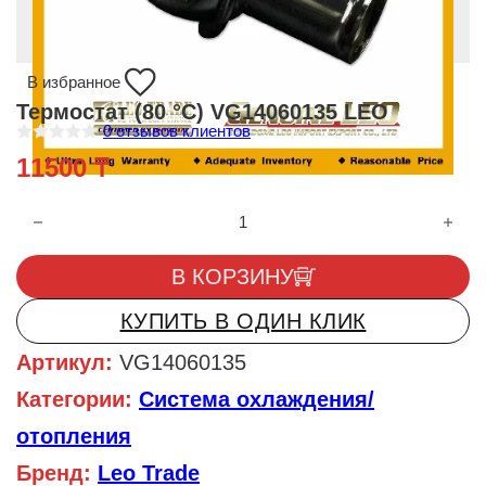
В избранное
Термостат (80 °C) VG14060135 LEO
0
отзывов клиентов
О
11500
₸
ц
е
н
Количество товара Термостат (80 °C) VG14060135 LEO
к
а
0
и
В КОРЗИНУ
з
5
КУПИТЬ В ОДИН КЛИК
Артикул:
VG14060135
Категории:
Система охлаждения/
отопления
Бренд:
Leo Trade