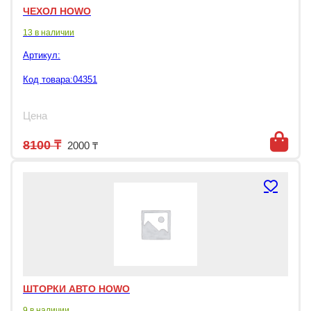
ЧЕХОЛ HOWO
13 в наличии
Артикул:
Код товара:04351
Цена
Первоначальная цена составляла 8100
Текущая цена: 2000 ₸.
8100
₸
2000
₸
ШТОРКИ АВТО HOWO
9 в наличии