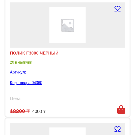
ПОЛИК F3000 ЧЕРНЫЙ
20 в наличии
Артикул:
Код товара:04360
Цена
Первоначальная цена составляла 182
Текущая цена: 4000 ₸.
18200
₸
4000
₸