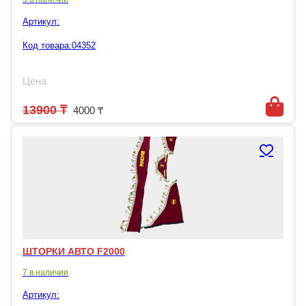
Артикул:
Код товара:04352
Цена
Первоначальная цена составляла 139
Текущая цена: 4000 ₸.
13900
₸
4000
₸
ШТОРКИ АВТО F2000
7 в наличии
Артикул: