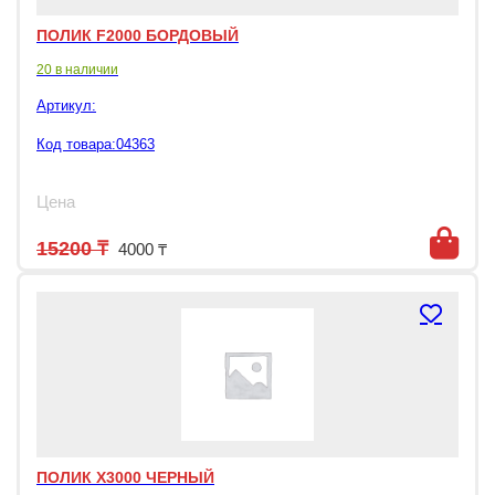
ПОЛИК F2000 БОРДОВЫЙ
20 в наличии
Артикул:
Код товара:04363
Цена
Первоначальная цена составляла 152
Текущая цена: 4000 ₸.
15200
₸
4000
₸
ПОЛИК X3000 ЧЕРНЫЙ