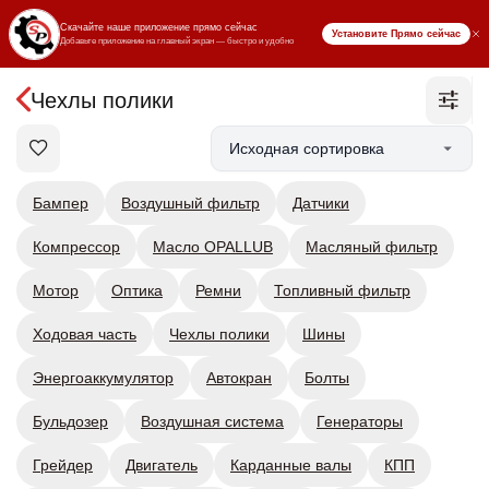
₸ KZT
Чехлы полики
Бампер
Воздушный фильтр
Датчики
Компрессор
Масло OPALLUB
Масляный фильтр
Мотор
Оптика
Ремни
Топливный фильтр
Ходовая часть
Чехлы полики
Шины
Энергоаккумулятор
Автокран
Болты
Бульдозер
Воздушная система
Генераторы
Грейдер
Двигатель
Карданные валы
КПП