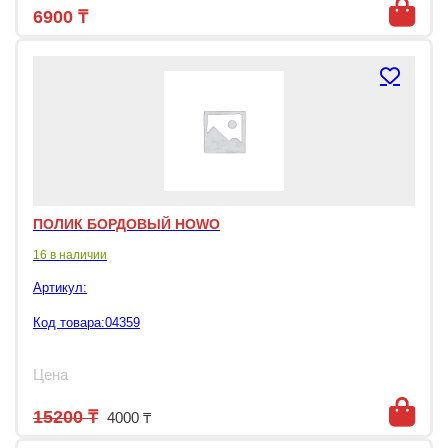
6900
₸
ПОЛИК БОРДОВЫЙ HOWO
16 в наличии
Артикул:
Код товара:04359
Цена
Первоначальная цена составляла 152
Текущая цена: 4000 ₸.
15200
₸
4000
₸