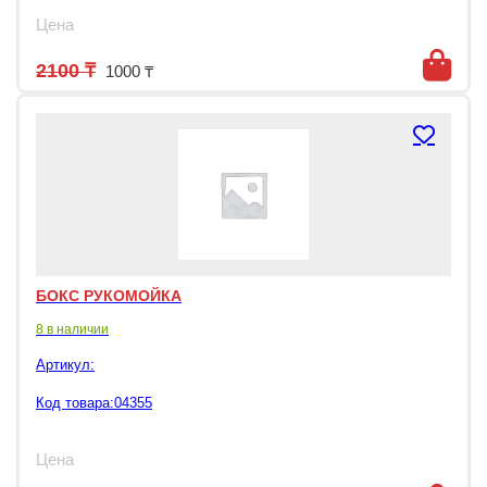
Цена
Первоначальная цена составляла 2100
Текущая цена: 1000 ₸.
2100
₸
1000
₸
БОКС РУКОМОЙКА
8 в наличии
Артикул:
Код товара:04355
Цена