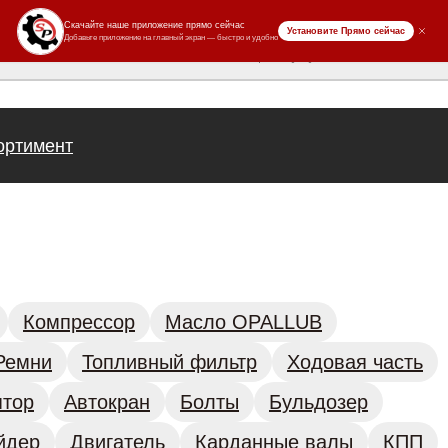
ров
ортимент
Компрессор
Масло OPALLUB
Ремни
Топливный фильтр
Ходовая часть
ятор
Автокран
Болты
Бульдозер
йдер
Двигатель
Карданные валы
КПП