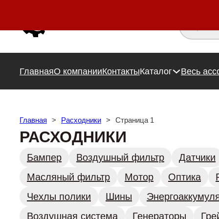
Поиск това
Главная
О компании
Контакты
Каталог
Весь асс
Главная
>
Расходники
>
Страница 1
РАСХОДНИКИ
Бампер
Воздушный фильтр
Датчики
Масляный фильтр
Мотор
Оптика
Чехлы полики
Шины
Энергоаккумул
Воздушная система
Генераторы
Гре