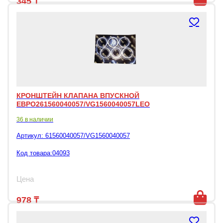
345
₸
КРОНШТЕЙН КЛАПАНА ВПУСКНОЙ
ЕВРО261560040057/VG1560040057LEO
36 в наличии
Артикул:
61560040057/VG1560040057
Код товара:04093
Цена
978
₸