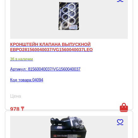
КРОНШТЕЙН КЛАПАНА ВЫПУСКНОЙ
ЕВРО281560040037/VG1560040037LEO
36 в наличии
Артикул:
81560040037/VG1560040037
Код товара:04094
Цена
978
₸