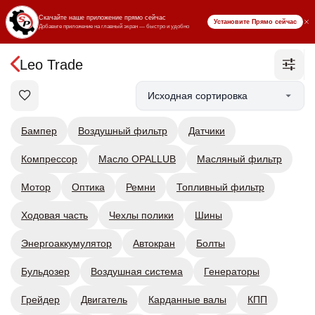
₸ KZT
Leo Trade
Бампер
Воздушный фильтр
Датчики
Компрессор
Масло OPALLUB
Масляный фильтр
Мотор
Оптика
Ремни
Топливный фильтр
Ходовая часть
Чехлы полики
Шины
Энергоаккумулятор
Автокран
Болты
Бульдозер
Воздушная система
Генераторы
Грейдер
Двигатель
Карданные валы
КПП