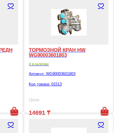
РЕДН
ТОРМОЗНОЙ КРАН HW
WG90003601803
4 в наличии
Артикул:
WG90003601803
Код товара: 01513
Цена
14691
₸