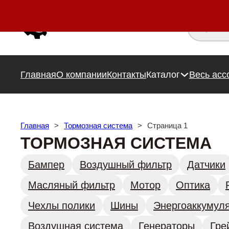
Поиск това
Главная
О компании
Контакты
Каталог
Весь асс
Главная
>
Тормозная система
>
Страница 1
ТОРМОЗНАЯ СИСТЕМА
Бампер
Воздушный фильтр
Датчики
Масляный фильтр
Мотор
Оптика
Чехлы полики
Шины
Энергоаккумул
Воздушная система
Генераторы
Гре