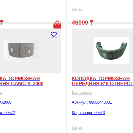
Цена
₸
46000
₸
начальная цена составляла 51800 ₸.
екущая цена: 22000 ₸.
КА ТОРМОЗНАЯ
КОЛОДКА ТОРМОЗНАЯ
НЯЯ САМС K-2000
ПЕРЕДНЯЯ 8*6 ОТВЕРС
и
3 в наличии
K-2000
Артикул:
99000440031
а: 00572
Код товара: 00573
Цена