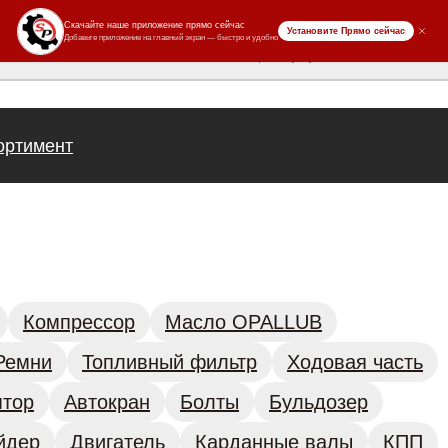
ров
ортимент
Компрессор
Масло OPALLUB
Ремни
Топливный фильтр
Ходовая часть
ятор
Автокран
Болты
Бульдозер
йдер
Двигатель
Карданные валы
КПП