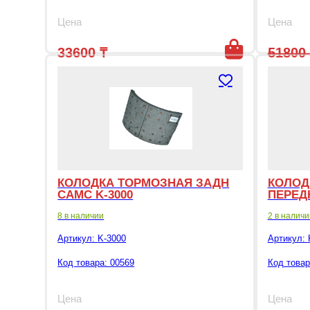
Цена
Цена
33600
₸
51800
22000
₸
Перво
Т
КОЛОДКА ТОРМОЗНАЯ ЗАДН
КОЛОД
САМС K-3000
ПЕРЕД
8 в наличии
2 в наличи
Артикул:
K-3000
Артикул:
Код товара: 00569
Код товар
Цена
Цена