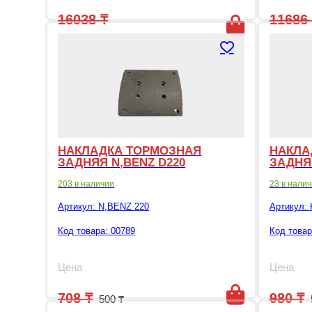
16038
₸
11686
5000
₸
5000
₸
Первоначальная цена составляла 16
Текущая цена: 5000 ₸.
Перво
Т
НАКЛАДКА ТОРМОЗНАЯ
НАКЛА
ЗАДНЯЯ N,BENZ D220
ЗАДНЯ
203 в наличии
23 в нали
Артикул:
N,BENZ 220
Артикул:
Код товара: 00789
Код товар
Цена
Цена
Первоначальная цена составля
Текущая цена: 500 ₸.
708
₸
980
₸
500
₸