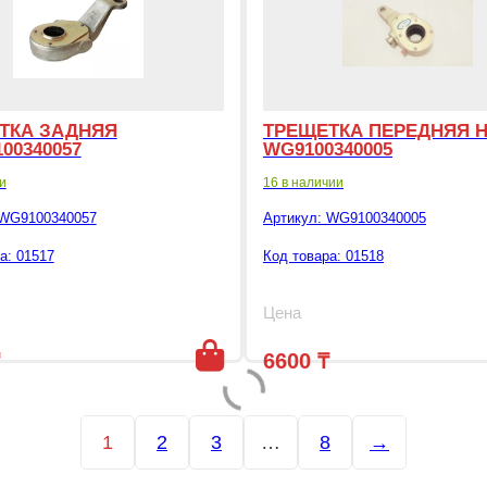
ТКА ЗАДНЯЯ
ТРЕЩЕТКА ПЕРЕДНЯЯ 
00340057
WG9100340005
и
16 в наличии
WG9100340057
Артикул:
WG9100340005
а: 01517
Код товара: 01518
Цена
6600
₸