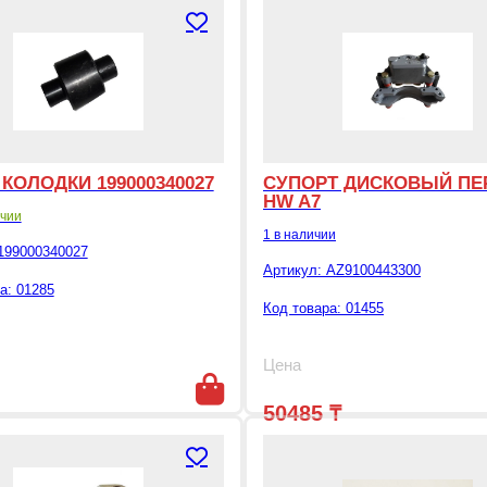
КОЛОДКИ 199000340027
СУПОРТ ДИСКОВЫЙ ПЕ
HW A7
ичии
1 в наличии
199000340027
Артикул:
AZ9100443300
а: 01285
Код товара: 01455
Цена
50485
₸