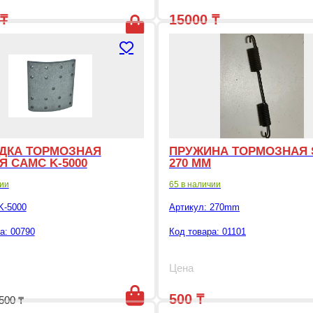
₸
15000
₸
038 ₸.
начальная цена составляла 11686 ₸.
екущая цена: 5000 ₸.
ДКА ТОРМОЗНАЯ
ПРУЖИНА ТОРМОЗНАЯ 
Я САМС K-5000
270 ММ
чии
65 в наличии
K-5000
Артикул:
270mm
а: 00790
Код товара: 01101
Цена
ла 708 ₸.
Первоначальная цена составляла 980 ₸.
Текущая цена: 500 ₸.
500
₸
500
₸