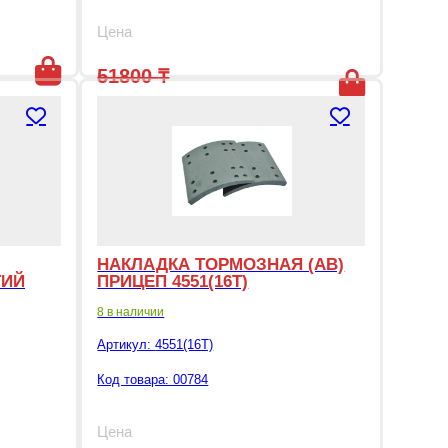
Цена
51800
₸
16000
₸
Первоначальная цена составляла 5
Текущая цена: 16000 ₸.
НАКЛАДКА ТОРМОЗНАЯ (АВ)
ТИЙ
ПРИЦЕП 4551(16T)
8 в наличии
Артикул:
4551(16T)
Код товара: 00784
Цена