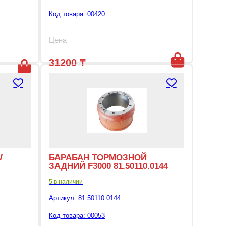
Код товара: 00420
Цена
31200
₸
а составляла 17000 ₸.
000 ₸.
W
БАРАБАН ТОРМОЗНОЙ
ЗАДНИЙ F3000 81.50110.0144
5 в наличии
Артикул:
81.50110.0144
Код товара: 00053