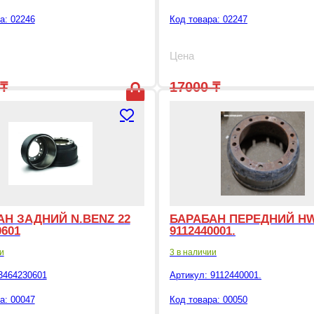
а: 02246
Код товара: 02247
Цена
₸
17000
₸
7000
₸
начальная цена составляла 18600 ₸.
екущая цена: 8000 ₸.
Первоначальная цен
Текущая цена: 7
АН ЗАДНИЙ N.BENZ 22
БАРАБАН ПЕРЕДНИЙ H
0601
9112440001.
и
3 в наличии
3464230601
Артикул:
9112440001.
а: 00047
Код товара: 00050