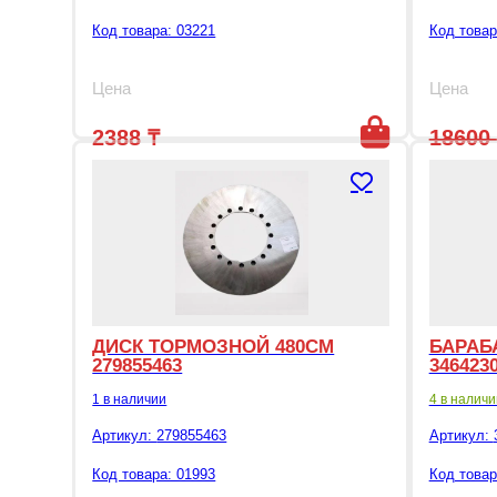
Код товара: 03221
Код товар
Цена
Цена
2388
₸
18600
8000
₸
Перво
Т
ДИСК ТОРМОЗНОЙ 480СМ
БАРАБ
279855463
346423
1 в наличии
4 в наличи
Артикул:
279855463
Артикул:
Код товара: 01993
Код товар