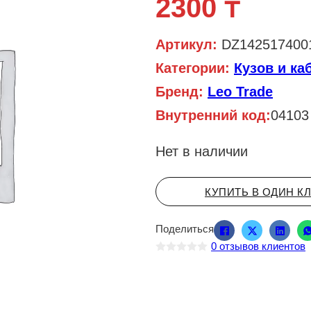
2300
₸
Артикул:
DZ142517400
Категории:
Кузов и ка
Бренд:
Leo Trade
Внутренний код:
04103
Нет в наличии
КУПИТЬ В ОДИН К
Поделиться
0
отзывов клиентов
О
ц
е
н
к
а