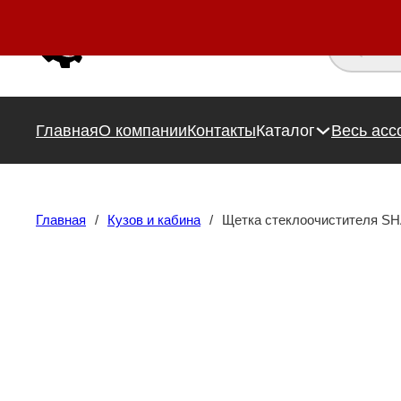
Поиск това
Главная
О компании
Контакты
Каталог
Весь асс
Главная
/
Кузов и кабина
/
Щетка стеклоочистителя S