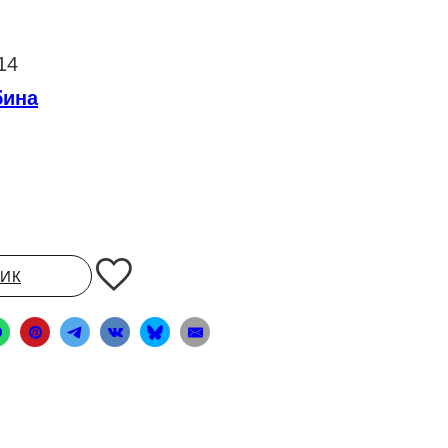
14
бина
ЛИК