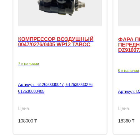
КОМПРЕССОР ВОЗДУШНЫЙ
ФАРА П
0047/0276/0405 WP12 TABOC
ПЕРЕДН
DZ91007
3 в наличии
6 в наличии
Артикул:
612630030047, 612630030276,
612630030405
Артикул:
D
Цена
Цена
108000
₸
18360
₸