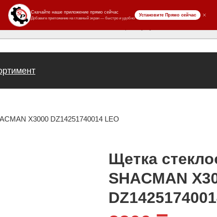
ров
ортимент
HACMAN X3000 DZ14251740014 LEO
Щетка стекло
SHACMAN X3
DZ1425174001