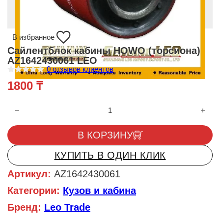
В избранное
Сайлентблок кабины HOWO (торсиона)
AZ1642430061 LEO
0
отзывов клиентов
О
1800
₸
ц
е
н
Количество товара Сайлентблок кабины HOWO (торсиона) A
к
а
0
и
В КОРЗИНУ
з
5
КУПИТЬ В ОДИН КЛИК
Артикул:
AZ1642430061
Категории:
Кузов и кабина
Бренд:
Leo Trade