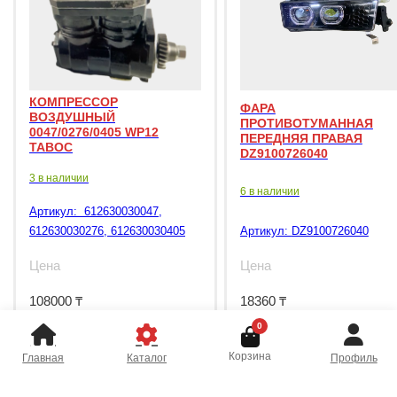
КОМПРЕССОР
ФАРА
ВОЗДУШНЫЙ
ПРОТИВОТУМАННАЯ
0047/0276/0405 WP12
ПЕРЕДНЯЯ ПРАВАЯ
TABOC
DZ9100726040
3 в наличии
6 в наличии
Артикул:
612630030047,
612630030276, 612630030405
Артикул:
DZ9100726040
Цена
Цена
108000
₸
18360
₸
0
Корзина
Главная
Каталог
Профиль