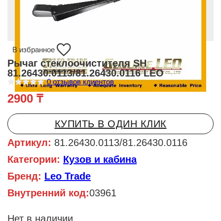
В избранное
Рычаг стеклоочистителя SH
81.26430.0113/81.26430.0116 LEO
0
отзывов клиентов
О
2900
₸
ц
е
н
к
КУПИТЬ В ОДИН КЛИК
а
0
и
Артикул:
81.26430.0113/81.26430.0116
з
5
Категории:
Кузов и кабина
Бренд:
Leo Trade
Внутренний код:
03961
Нет в наличии