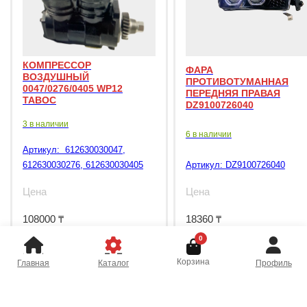
КОМПРЕССОР
ФАРА
ВОЗДУШНЫЙ
ПРОТИВОТУМАННАЯ
0047/0276/0405 WP12
ПЕРЕДНЯЯ ПРАВАЯ
TABOC
DZ9100726040
3 в наличии
6 в наличии
Артикул:
612630030047,
612630030276, 612630030405
Артикул:
DZ9100726040
Цена
Цена
108000
₸
18360
₸
0
Корзина
Главная
Каталог
Профиль