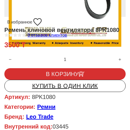
В избранное
Ремень клиновой вентилятора 8PK1080
0
отзывов клиентов
О
3500
₸
ц
е
н
Количество товара Ремень клиновой вентилятора 8PK1080
к
а
0
и
В КОРЗИНУ
з
5
КУПИТЬ В ОДИН КЛИК
Артикул:
8PK1080
Категории:
Ремни
Бренд:
Leo Trade
Внутренний код:
03445