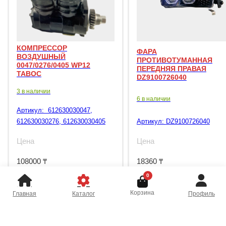
КОМПРЕССОР
ФАРА
ВОЗДУШНЫЙ
ПРОТИВОТУМАННАЯ
0047/0276/0405 WP12
ПЕРЕДНЯЯ ПРАВАЯ
TABOC
DZ9100726040
3 в наличии
6 в наличии
Артикул:
612630030047,
612630030276, 612630030405
Артикул:
DZ9100726040
Цена
Цена
108000
₸
18360
₸
0
Корзина
Главная
Каталог
Профиль