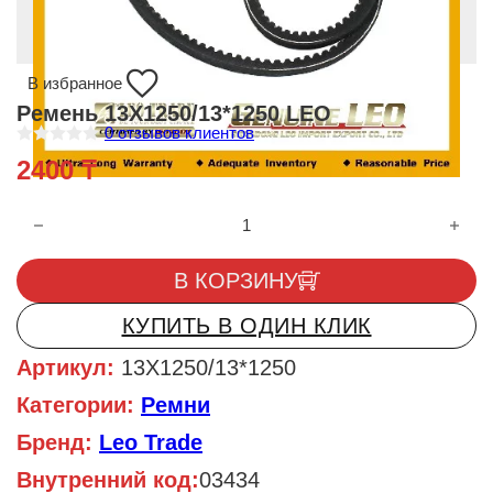
В избранное
Ремень 13X1250/13*1250 LEO
0
отзывов клиентов
О
2400
₸
ц
е
н
Количество товара Ремень 13X1250/13*1250 LEO
к
а
0
и
В КОРЗИНУ
з
5
КУПИТЬ В ОДИН КЛИК
Артикул:
13X1250/13*1250
Категории:
Ремни
Бренд:
Leo Trade
Внутренний код:
03434