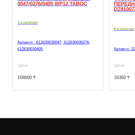
0047/0276/0405 WP12 TABOC
ПЕРЕДН
DZ91007
3 в наличии
6 в наличии
Артикул:
612630030047, 612630030276,
612630030405
Артикул:
D
Цена
Цена
108000
₸
18360
₸