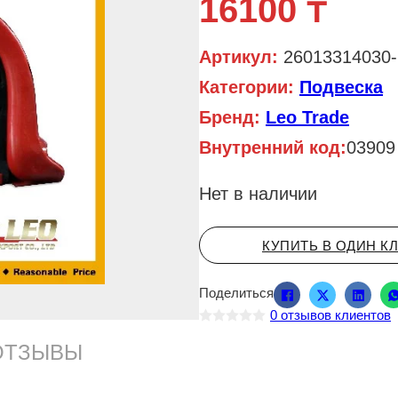
16100
₸
Артикул:
26013314030-
Категории:
Подвеска
Бренд:
Leo Trade
Внутренний код:
03909
Нет в наличии
КУПИТЬ В ОДИН К
Поделиться
0
отзывов клиентов
О
ц
ОТЗЫВЫ
е
н
к
а