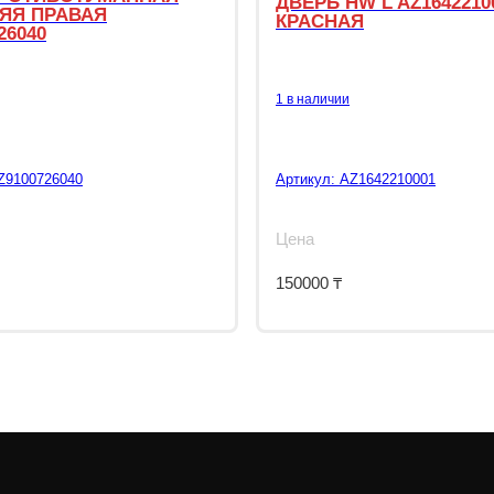
ДВЕРЬ HW L AZ1642210
ЯЯ ПРАВАЯ
КРАСНАЯ
26040
1 в наличии
Z9100726040
Артикул:
AZ1642210001
Цена
150000
₸