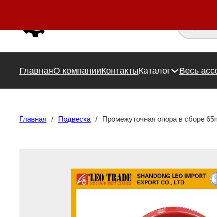
Поиск това
Главная
О компании
Контакты
Каталог
Весь асс
Главная
/
Подвеска
/
Промежуточная опора в сборе 6