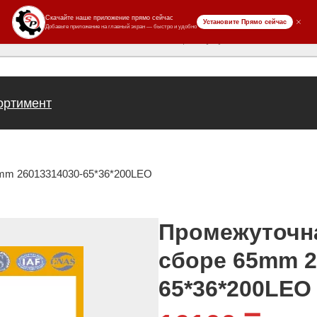
ров
ортимент
5mm 26013314030-65*36*200LEO
Промежуточна
сборе 65mm 2
65*36*200LEO