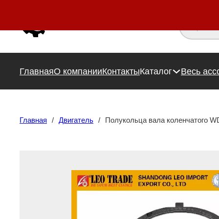
Поиск това
Главная
О компании
Контакты
Каталог
Весь асс
Главная
/
Двигатель
/
Полукольца вала коленчатого W