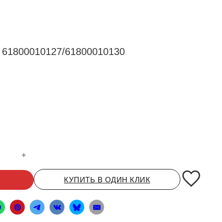
61800010127/61800010130
 вала коленчатого WD618/WD12 61800010127/61800010130 LEO
КУПИТЬ В ОДИН КЛИК