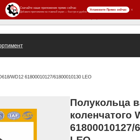
ров
ортимент
D618/WD12 61800010127/61800010130 LEO
Полукольца в
коленчатого
61800010127/