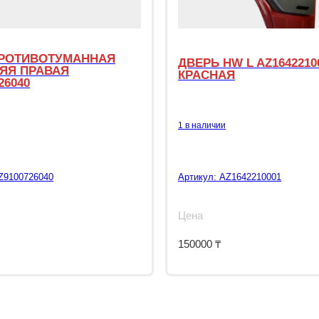
РОТИВОТУМАННАЯ
ДВЕРЬ HW L AZ1642210
ЯЯ ПРАВАЯ
КРАСНАЯ
26040
1 в наличии
Z9100726040
Артикул:
AZ1642210001
Цена
150000
₸