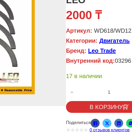
LEO
2000
₸
Артикул:
WD618/WD12 
Категории:
Двигатель
Бренд:
Leo Trade
Внутренний код:
03296
17 в наличии
Количество товара Полукольца
В КОРЗИНУ
Поделиться
0
отзывов клиентов