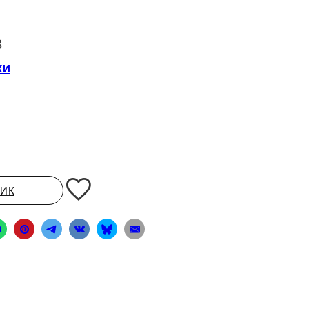
3
ки
ЛИК