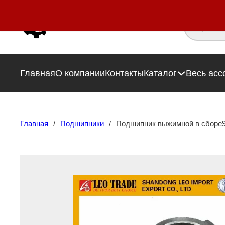
Поиск това
Главная
О компании
Контакты
Каталог
Весь асс
Главная
/
Подшипники
/
Подшипник выжимной в сборе9