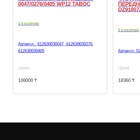
0047/0276/0405 WP12 TABOC
ПЕРЕДН
DZ91007
3 в наличии
6 в наличии
Артикул:
612630030047, 612630030276,
612630030405
Артикул:
D
Цена
Цена
108000
₸
18360
₸