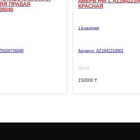
ДВЕРЬ HW L AZ1642210
ЯЯ ПРАВАЯ
КРАСНАЯ
26040
1 в наличии
Z9100726040
Артикул:
AZ1642210001
Цена
150000
₸