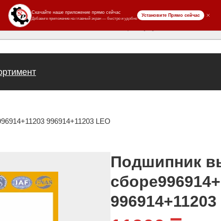
ров
ортимент
96914+11203 996914+11203 LEO
Подшипник в
сборе996914+
996914+11203