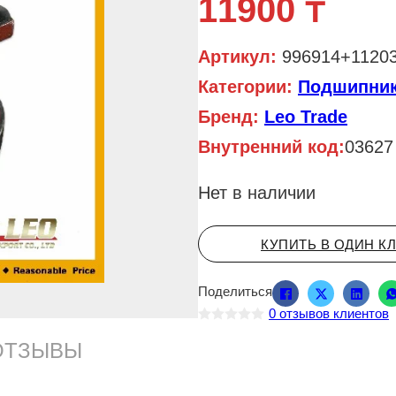
11900
₸
Артикул:
996914+1120
Категории:
Подшипни
Бренд:
Leo Trade
Внутренний код:
03627
Нет в наличии
КУПИТЬ В ОДИН К
Поделиться
0
отзывов клиентов
О
ц
ОТЗЫВЫ
е
н
к
а