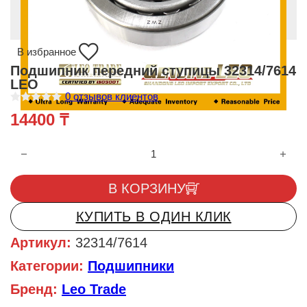
В избранное
Подшипник передний ступицы 32314/7614
LEO
0
отзывов клиентов
О
14400
₸
ц
е
н
Количество товара Подшипник передний ступицы 32314/7614
к
а
0
и
В КОРЗИНУ
з
5
КУПИТЬ В ОДИН КЛИК
Артикул:
32314/7614
Категории:
Подшипники
Бренд:
Leo Trade