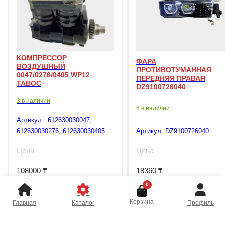
КОМПРЕССОР
ФАРА
ВОЗДУШНЫЙ
ПРОТИВОТУМАННАЯ
0047/0276/0405 WP12
ПЕРЕДНЯЯ ПРАВАЯ
TABOC
DZ9100726040
3 в наличии
6 в наличии
Артикул:
612630030047,
612630030276, 612630030405
Артикул:
DZ9100726040
Цена
Цена
108000
₸
18360
₸
0
Корзина
Главная
Каталог
Профиль