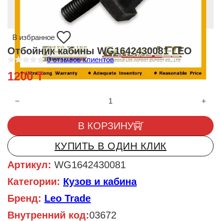
В избранное
Отбойник кабины WG1642430081 LEO
0
отзывов клиентов
О
1200
₸
ц
е
н
Количество товара Отбойник кабины WG1642430081 LEO
к
а
0
и
В КОРЗИНУ
з
5
КУПИТЬ В ОДИН КЛИК
Артикул:
WG1642430081
Категории:
Кузов и кабина
Бренд:
Leo Trade
Внутренний код:
03672