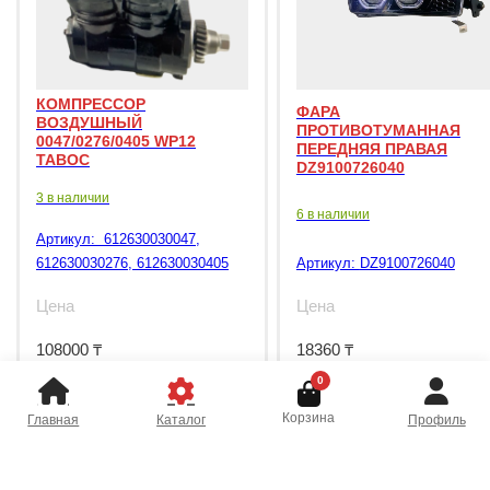
КОМПРЕССОР
ФАРА
ВОЗДУШНЫЙ
ПРОТИВОТУМАННАЯ
0047/0276/0405 WP12
ПЕРЕДНЯЯ ПРАВАЯ
TABOC
DZ9100726040
3 в наличии
6 в наличии
Артикул:
612630030047,
612630030276, 612630030405
Артикул:
DZ9100726040
Цена
Цена
108000
₸
18360
₸
0
Корзина
Главная
Каталог
Профиль