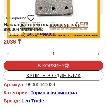
В избранное
Накладка тормозная перед. зад.
99000440029 LEO
0
отзывов клиентов
О
2036
₸
ц
е
н
Количество товара Накладка тормозная перед. зад. 99000440
к
а
0
и
В КОРЗИНУ
з
5
КУПИТЬ В ОДИН КЛИК
Артикул:
99000440029
Категории:
Тормозная система
Бренд:
Leo Trade