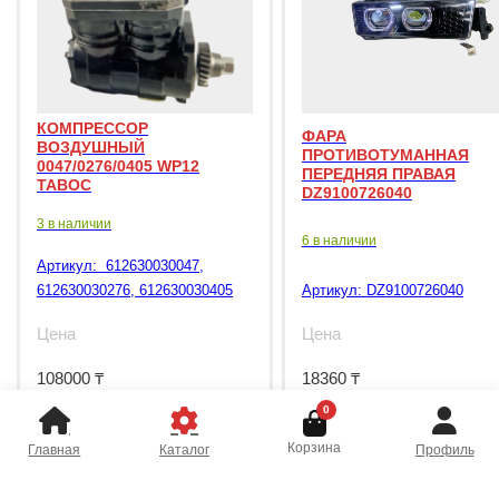
КОМПРЕССОР
ФАРА
ВОЗДУШНЫЙ
ПРОТИВОТУМАННАЯ
0047/0276/0405 WP12
ПЕРЕДНЯЯ ПРАВАЯ
TABOC
DZ9100726040
3 в наличии
6 в наличии
Артикул:
612630030047,
612630030276, 612630030405
Артикул:
DZ9100726040
Цена
Цена
108000
₸
18360
₸
0
Корзина
Главная
Каталог
Профиль