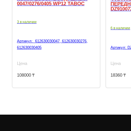
0047/0276/0405 WP12 TABOC
ПЕРЕДН
DZ91007
3 в наличии
6 в наличии
Артикул:
612630030047, 612630030276,
612630030405
Артикул:
D
Цена
Цена
108000
₸
18360
₸