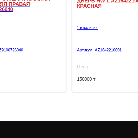
ДВЕРЬ HW L AZ1642210
ЯЯ ПРАВАЯ
КРАСНАЯ
26040
1 в наличии
Z9100726040
Артикул:
AZ1642210001
Цена
150000
₸