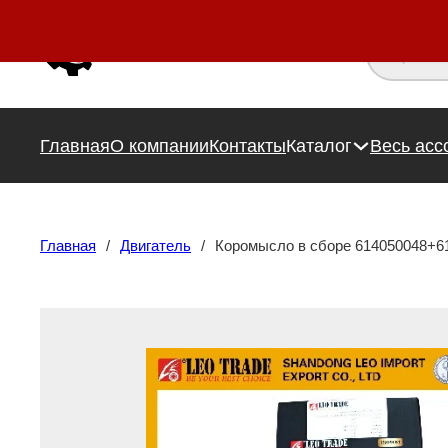
Поиск това
Главная
О компании
Контакты
Каталог
Весь асс
Главная
/
Двигатель
/
Коромысло в сборе 614050048+6