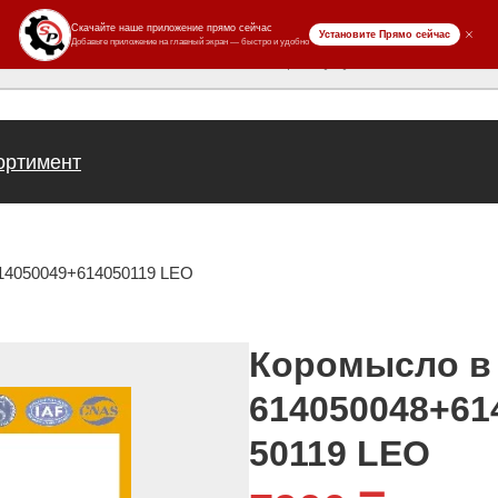
ров
ортимент
14050049+614050119 LEO
Коромысло в
614050048+61
50119 LEO