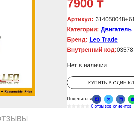
7900
₸
Артикул:
614050048+6
Категории:
Двигатель
Бренд:
Leo Trade
Внутренний код:
03578
Нет в наличии
КУПИТЬ В ОДИН К
Поделиться
0
отзывов клиентов
О
ц
ОТЗЫВЫ
е
н
к
а