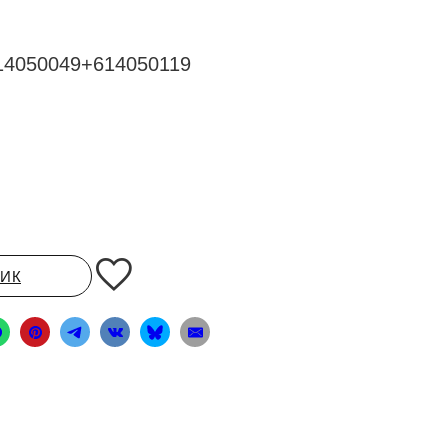
14050049+614050119
ЛИК