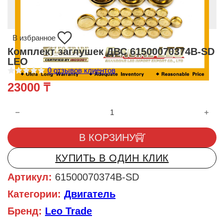
В избранное
Комплект заглушек ДВС 61500070374B-SD
LEO
0
отзывов клиентов
О
23000
₸
ц
е
н
Количество товара Комплект заглушек ДВС 61500070374B-S
к
а
0
и
В КОРЗИНУ
з
5
КУПИТЬ В ОДИН КЛИК
Артикул:
61500070374B-SD
Категории:
Двигатель
Бренд:
Leo Trade