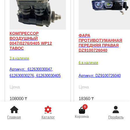
КОМПРЕССОР
ФАРА
ВОЗДУШНЫЙ
ПРОТИВОТУМАННАЯ
0047/0276/0405 WP12
ПЕРЕДНЯЯ ПРАВАЯ
TABOC
DZ9100726040
3 в наличии
6 в наличии
Артикул:
612630030047,
612630030276, 612630030405
Артикул:
DZ9100726040
Цена
Цена
108000
₸
18360
₸
0
Корзина
Главная
Каталог
Профиль