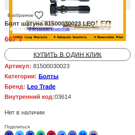
В избранное
Болт шатуна 81500030023 LEO
0
отзывов клиентов
О
667
₸
ц
е
н
к
КУПИТЬ В ОДИН КЛИК
а
0
и
Артикул:
81500030023
з
5
Категории:
Болты
Бренд:
Leo Trade
Внутренний код:
03614
Нет в наличии
Поделиться