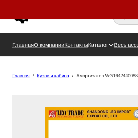
Поиск това
Главная
О компании
Контакты
Каталог
Весь асс
Главная
/
Кузов и кабина
/
Амортизатор WG1642440088