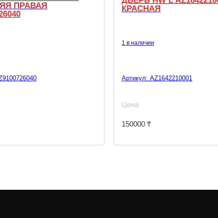
ДВЕРЬ HW L AZ1642210
ЯЯ ПРАВАЯ
КРАСНАЯ
26040
1 в наличии
Z9100726040
Артикул:
AZ1642210001
Цена
150000
₸