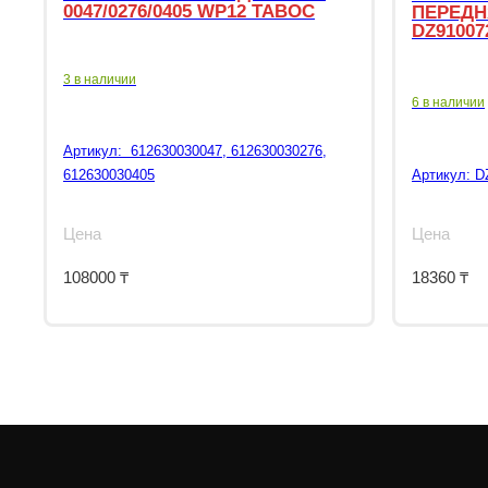
0047/0276/0405 WP12 TABOC
ПЕРЕДН
DZ91007
3 в наличии
6 в наличии
Артикул:
612630030047, 612630030276,
612630030405
Артикул:
D
Цена
Цена
108000
₸
18360
₸