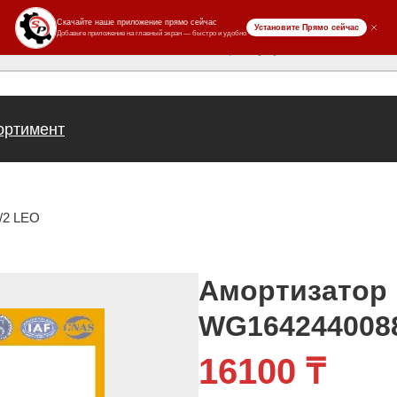
ров
ортимент
/2 LEO
Амортизатор
WG164244008
16100
₸