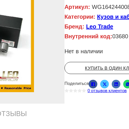
Артикул:
WG164244008
Категории:
Кузов и ка
Бренд:
Leo Trade
Внутренний код:
03680
Нет в наличии
КУПИТЬ В ОДИН К
Поделиться
0
отзывов клиентов
О
ц
е
н
ОТЗЫВЫ
к
а
0
и