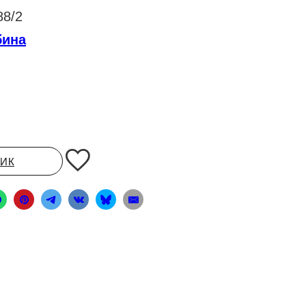
8/2
бина
ЛИК