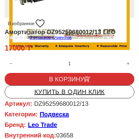
В избранное
Амортизатор DZ95259680012/13 LEO
0
отзывов клиентов
О
17000
₸
ц
е
н
Количество товара Амортизатор DZ95259680012/13 LEO
к
а
0
и
В КОРЗИНУ
з
5
КУПИТЬ В ОДИН КЛИК
Артикул:
DZ95259680012/13
Категории:
Подвеска
Бренд:
Leo Trade
Внутренний код:
03658