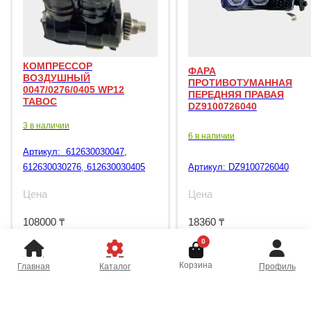
КОМПРЕССОР
ФАРА
ВОЗДУШНЫЙ
ПРОТИВОТУМАННАЯ
0047/0276/0405 WP12
ПЕРЕДНЯЯ ПРАВАЯ
TABOC
DZ9100726040
3 в наличии
6 в наличии
Артикул:
612630030047,
612630030276, 612630030405
Артикул:
DZ9100726040
Цена
Цена
108000
₸
18360
₸
0
Корзина
Главная
Каталог
Профиль