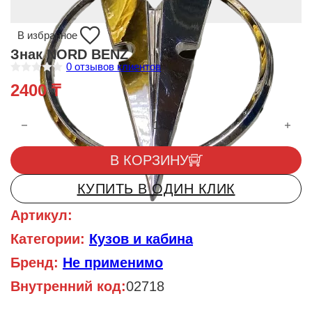
В избранное
Знак NORD BENZ
0
отзывов клиентов
О
2400
₸
ц
е
н
Количество товара Знак NORD BENZ
к
а
0
и
В КОРЗИНУ
з
5
КУПИТЬ В ОДИН КЛИК
Артикул:
Категории:
Кузов и кабина
Бренд:
Не применимо
Внутренний код:
02718