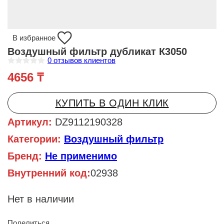
В избранное
Воздушный фильтр дубликат К3050
0
отзывов клиентов
О
4656
₸
ц
е
н
к
КУПИТЬ В ОДИН КЛИК
а
0
и
Артикул:
DZ9112190328
з
5
Категории:
Воздушный фильтр
Бренд:
Не применимо
Внутренний код:
02938
Нет в наличии
Поделиться