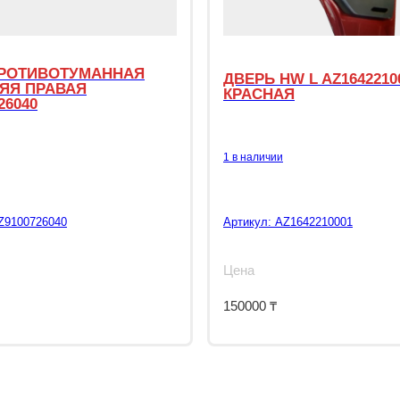
РОТИВОТУМАННАЯ
ДВЕРЬ HW L AZ1642210
ЯЯ ПРАВАЯ
КРАСНАЯ
26040
1 в наличии
Z9100726040
Артикул:
AZ1642210001
Цена
150000
₸