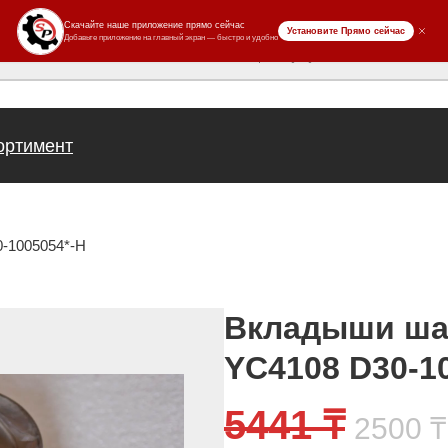
ров
ортимент
-1005054*-H
Вкладыши ша
YC4108 D30-1
Перв
5441
₸
2500
₸