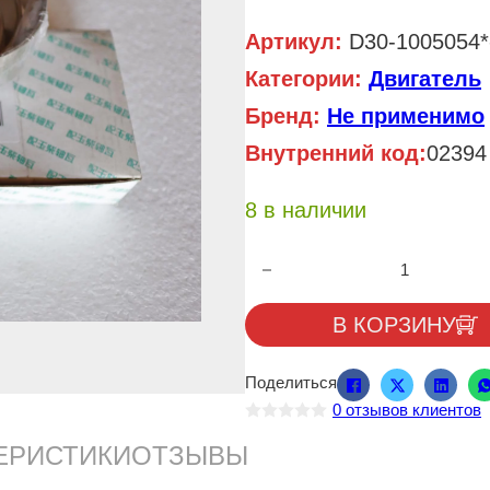
Артикул:
D30-1005054*
Категории:
Двигатель
Бренд:
Не применимо
Внутренний код:
02394
8 в наличии
Количество товара Вкладыши ш
В КОРЗИНУ
Поделиться
0
отзывов клиентов
О
ц
ЕРИСТИКИ
ОТЗЫВЫ
е
н