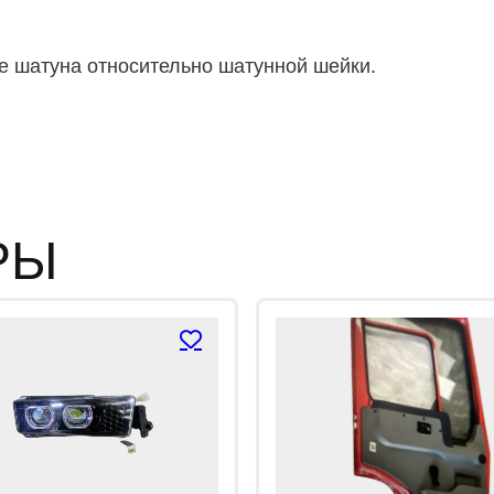
к
а
0
и
 шатуна относительно шатунной шейки.
з
5
РЫ