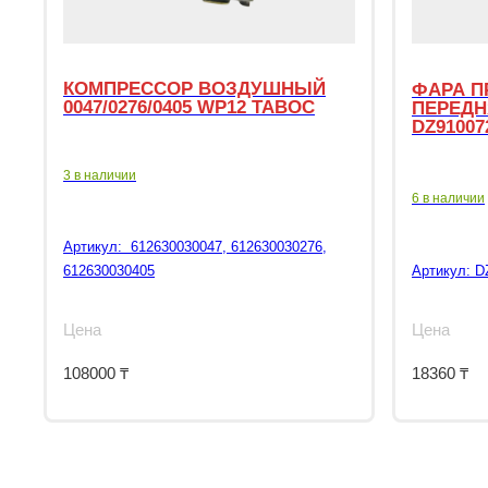
КОМПРЕССОР ВОЗДУШНЫЙ
ФАРА П
0047/0276/0405 WP12 TABOC
ПЕРЕДН
DZ91007
3 в наличии
6 в наличии
Артикул:
612630030047, 612630030276,
612630030405
Артикул:
D
Цена
Цена
108000
₸
18360
₸