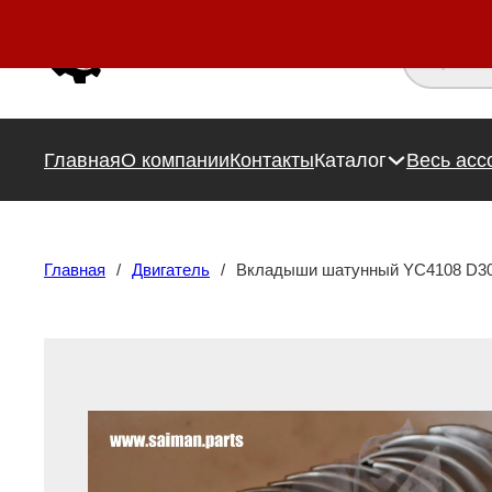
Поиск това
Главная
О компании
Контакты
Каталог
Весь асс
Главная
/
Двигатель
/
Вкладыши шатунный YC4108 D30