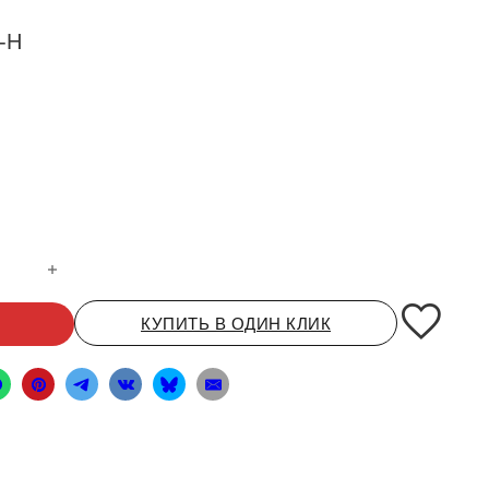
-H
атунный YC4108 D30-1005054*-H
КУПИТЬ В ОДИН КЛИК