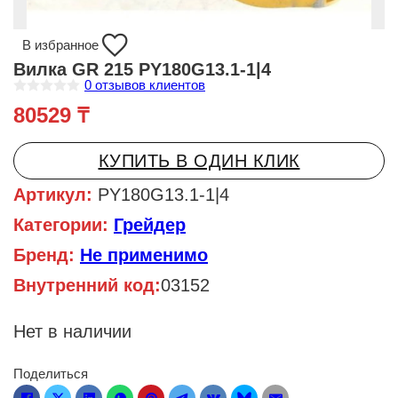
В избранное
Вилка GR 215 PY180G13.1-1|4
0
отзывов клиентов
О
80529
₸
ц
е
н
к
КУПИТЬ В ОДИН КЛИК
а
0
и
Артикул:
PY180G13.1-1|4
з
5
Категории:
Грейдер
Бренд:
Не применимо
Внутренний код:
03152
Нет в наличии
Поделиться