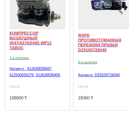
КОМПРЕССОР
ФАРА
ВОЗДУШНЫЙ
ПРОТИВОТУМАННАЯ
0047/0276/0405 WP12
ПЕРЕДНЯЯ ПРАВАЯ
TABOC
DZ9100726040
3 в наличии
6 в наличии
Артикул:
612630030047,
612630030276, 612630030405
Артикул:
DZ9100726040
Цена
Цена
108000
₸
18360
₸