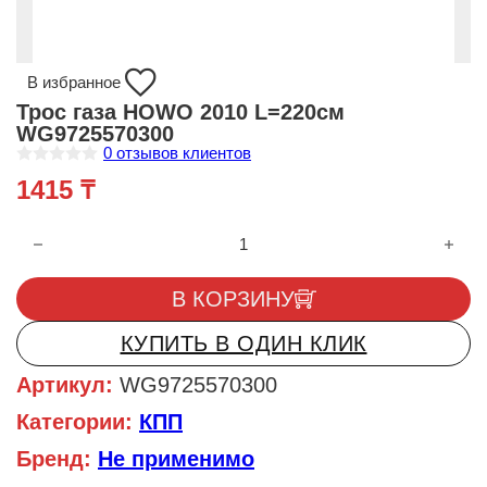
В избранное
Трос газа HOWO 2010 L=220см
WG9725570300
0
отзывов клиентов
О
1415
₸
ц
е
н
Количество товара Трос газа HOWO 2010 L=220см WG972557
к
а
0
и
В КОРЗИНУ
з
5
КУПИТЬ В ОДИН КЛИК
Артикул:
WG9725570300
Категории:
КПП
Бренд:
Не применимо