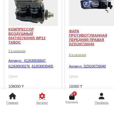
КОМПРЕССОР
ФАРА
ВОЗДУШНЫЙ
ПРОТИВОТУМАННАЯ
0047/0276/0405 WP12
ПЕРЕДНЯЯ ПРАВАЯ
TABOC
DZ9100726040
3 в наличии
6 в наличии
Артикул:
612630030047,
612630030276, 612630030405
Артикул:
DZ9100726040
Цена
Цена
108000
₸
18360
₸
0
Корзина
Главная
Каталог
Профиль