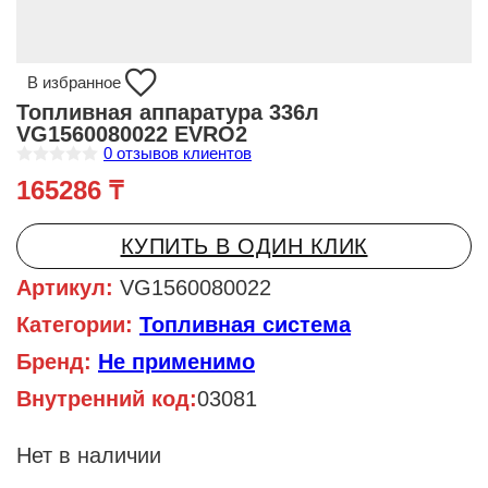
В избранное
Топливная аппаратура 336л
VG1560080022 EVRO2
0
отзывов клиентов
О
165286
₸
ц
е
н
к
КУПИТЬ В ОДИН КЛИК
а
0
и
Артикул:
VG1560080022
з
5
Категории:
Топливная система
Бренд:
Не применимо
Внутренний код:
03081
Нет в наличии