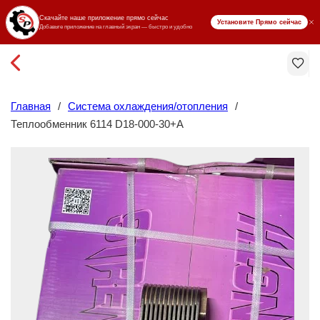
₸ KZT
Главная
/
Система охлаждения/отопления
/
Теплообменник 6114 D18-000-30+A