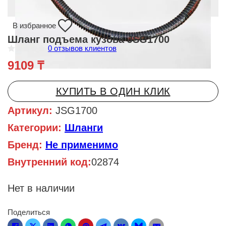
В избранное
Шланг подъема кузова JSG1700
0
отзывов клиентов
О
9109
₸
ц
е
н
к
КУПИТЬ В ОДИН КЛИК
а
0
и
Артикул:
JSG1700
з
5
Категории:
Шланги
Бренд:
Не применимо
Внутренний код:
02874
Нет в наличии
Поделиться