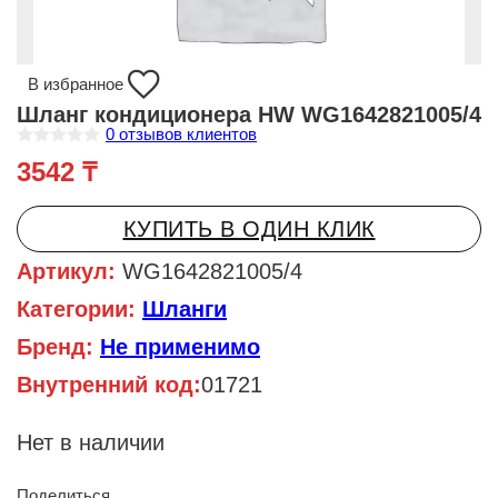
В избранное
Шланг кондиционера HW WG1642821005/4
0
отзывов клиентов
О
3542
₸
ц
е
н
к
КУПИТЬ В ОДИН КЛИК
а
0
и
Артикул:
WG1642821005/4
з
5
Категории:
Шланги
Бренд:
Не применимо
Внутренний код:
01721
Нет в наличии
Поделиться