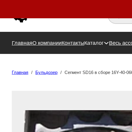
Поиск това
Главная
О компании
Контакты
Каталог
Весь асс
Главная
/
Бульдозер
/
Сегмент SD16 в сборе 16Y-40-06