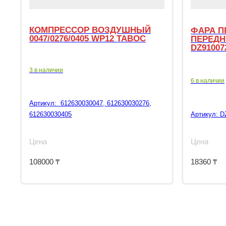
КОМПРЕССОР ВОЗДУШНЫЙ
ФАРА П
0047/0276/0405 WP12 TABOC
ПЕРЕДН
DZ91007
3 в наличии
6 в наличии
Артикул:
612630030047, 612630030276,
612630030405
Артикул:
D
Цена
Цена
108000
₸
18360
₸