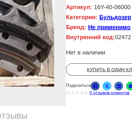
Артикул:
16Y-40-06000
Категории:
Бульдозер
Бренд:
Не применимо
Внутренний код:
02472
Нет в наличии
КУПИТЬ В ОДИН К
Поделиться
0
отзывов клиентов
О
ц
е
н
ОТЗЫВЫ
к
а
0
и