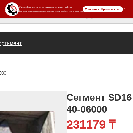
ров
ортимент
000
Сегмент SD16 
40-06000
231179
₸