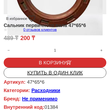
В избранное
Сальник первичного вала 47*65*6
0
отзывов клиентов
О
Первоначальная цена составля
Текущая цена: 200 ₸.
489
₸
200
₸
ц
е
н
Количество товара Сальник первичного вала 47*65*6
к
а
0
и
В КОРЗИНУ
з
5
КУПИТЬ В ОДИН КЛИК
Артикул:
47*65*6
Категории:
Расходники
Бренд:
Не применимо
Внутренний код:
01384