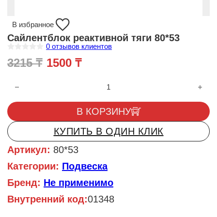
В избранное
Сайлентблок реактивной тяги 80*53
0
отзывов клиентов
О
Первоначальная цена составл
Текущая цена: 1500 ₸.
3215
₸
1500
₸
ц
е
н
Количество товара Сайлентблок реактивной тяги 80*53
к
а
0
и
В КОРЗИНУ
з
5
КУПИТЬ В ОДИН КЛИК
Артикул:
80*53
Категории:
Подвеска
Бренд:
Не применимо
Внутренний код:
01348