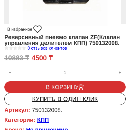
В избранное
Реверсивный пневмо клапан ZF(Клапан
управления делителем КПП) 750132008.
0
отзывов клиентов
О
Первоначальная цена состав
Текущая цена: 4500 ₸.
10883
₸
4500
₸
ц
е
н
Количество товара Реверсивный пневмо клапан ZF(Клапан уп
к
а
0
и
В КОРЗИНУ
з
5
КУПИТЬ В ОДИН КЛИК
Артикул:
750132008.
Категории:
КПП
Бренд:
Не применимо