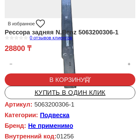
В избранное
Рессора задняя N.Benz 5063200306-1
0
отзывов клиентов
О
28800
₸
ц
е
н
Количество товара Рессора задняя N.Benz 5063200306-1
к
а
0
и
В КОРЗИНУ
з
5
КУПИТЬ В ОДИН КЛИК
Артикул:
5063200306-1
Категории:
Подвеска
Бренд:
Не применимо
Внутренний код:
01256