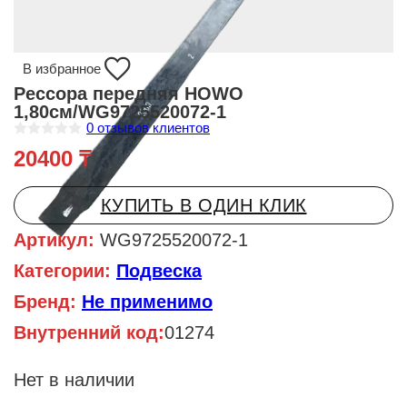
В избранное
Рессора передняя HOWO
1,80см/WG9725520072-1
0
отзывов клиентов
О
20400
₸
ц
е
н
к
КУПИТЬ В ОДИН КЛИК
а
0
и
Артикул:
WG9725520072-1
з
5
Категории:
Подвеска
Бренд:
Не применимо
Внутренний код:
01274
Нет в наличии