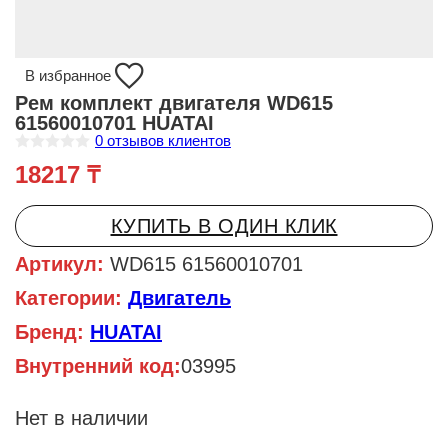
В избранное
Рем комплект двигателя WD615
61560010701 HUATAI
0
отзывов клиентов
О
18217
₸
ц
е
н
к
КУПИТЬ В ОДИН КЛИК
а
0
и
Артикул:
WD615 61560010701
з
5
Категории:
Двигатель
Бренд:
HUATAI
Внутренний код:
03995
Нет в наличии