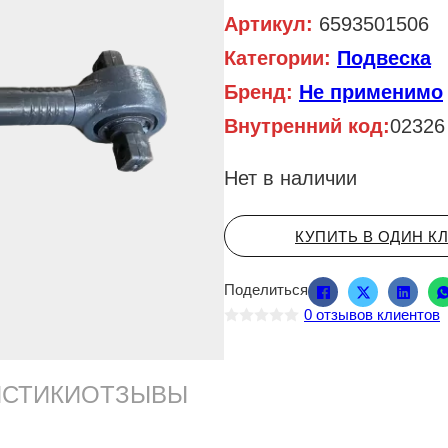
Артикул:
6593501506
Категории:
Подвеска
Бренд:
Не применимо
Внутренний код:
02326
Нет в наличии
КУПИТЬ В ОДИН К
Поделиться
0
отзывов клиентов
О
ц
е
н
ИСТИКИ
ОТЗЫВЫ
к
а
0
и