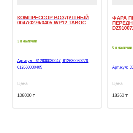
КОМПРЕССОР ВОЗДУШНЫЙ
ФАРА П
0047/0276/0405 WP12 TABOC
ПЕРЕДН
DZ91007
3 в наличии
6 в наличии
Артикул:
612630030047, 612630030276,
612630030405
Артикул:
D
Цена
Цена
108000
₸
18360
₸