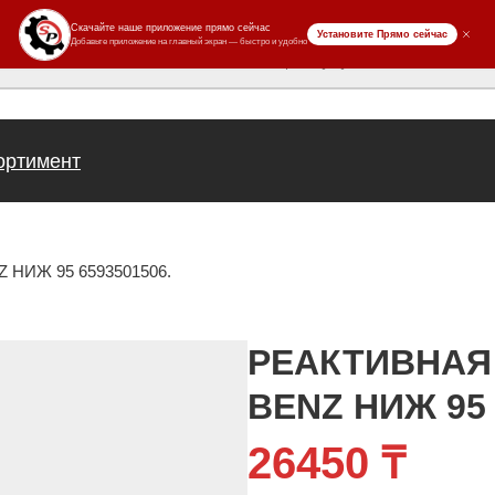
ров
ортимент
НИЖ 95 6593501506.
РЕАКТИВНАЯ
BENZ НИЖ 95 
26450
₸