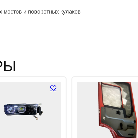
з
5
х мостов и поворотных кулаков
РЫ