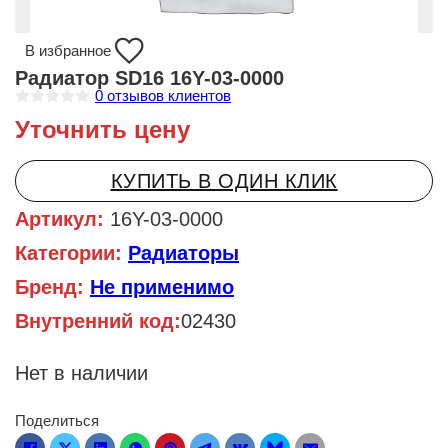
В избранное
Радиатор SD16 16Y-03-0000
0
отзывов клиентов
О
Уточнить цену
ц
е
н
к
КУПИТЬ В ОДИН КЛИК
а
0
и
Артикул:
16Y-03-0000
з
5
Категории:
Радиаторы
Бренд:
Не применимо
Внутренний код:
02430
Нет в наличии
Поделиться