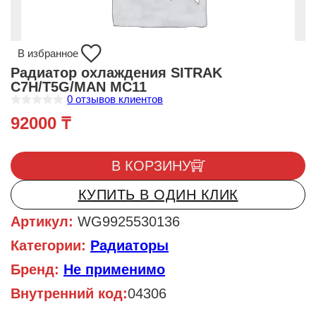
В избранное
Радиатор охлаждения SITRAK
C7H/T5G/MAN MC11
0
отзывов клиентов
О
92000
₸
ц
е
н
Количество товара Радиатор охлаждения SITRAK C7H/T5G/
к
а
В КОРЗИНУ
0
и
КУПИТЬ В ОДИН КЛИК
з
5
Артикул:
WG9925530136
Категории:
Радиаторы
Бренд:
Не применимо
Внутренний код:
04306