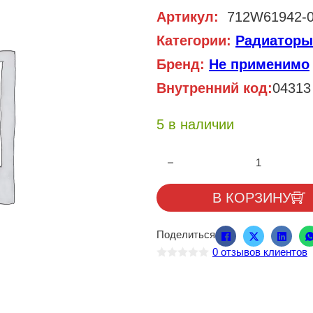
Артикул:
712W61942-0
Категории:
Радиаторы
Бренд:
Не применимо
Внутренний код:
04313
5 в наличии
Количество товара Радиатор к
В КОРЗИНУ
Поделиться
0
отзывов клиентов
О
ц
е
н
к