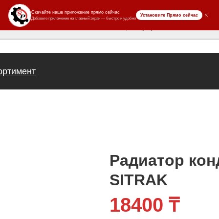
ров
ортимент
Радиатор кон
SITRAK
18400
₸