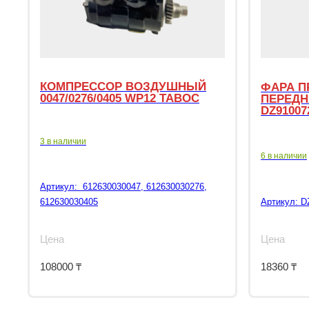
КОМПРЕССОР ВОЗДУШНЫЙ
ФАРА П
0047/0276/0405 WP12 TABOC
ПЕРЕДН
DZ91007
3 в наличии
6 в наличии
Артикул:
612630030047, 612630030276,
612630030405
Артикул:
D
Цена
Цена
108000
₸
18360
₸