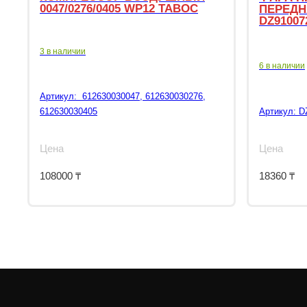
0047/0276/0405 WP12 TABOC
ПЕРЕДН
DZ91007
3 в наличии
6 в наличии
Артикул:
612630030047, 612630030276,
612630030405
Артикул:
D
Цена
Цена
108000
₸
18360
₸