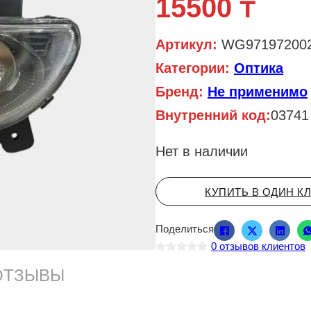
15500
₸
Артикул:
WG97197200
Категории:
Оптика
Бренд:
Не применимо
Внутренний код:
03741
Нет в наличии
КУПИТЬ В ОДИН К
Поделиться
0
отзывов клиентов
О
ц
ОТЗЫВЫ
е
н
к
а