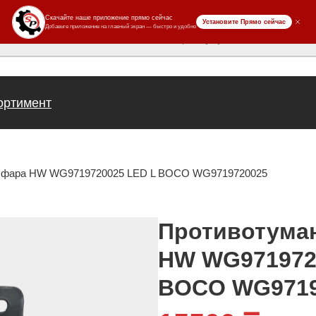
ров
ортимент
я фара HW WG9719720025 LED L BOCO WG9719720025
Противотума
HW WG971972
BOCO WG9719