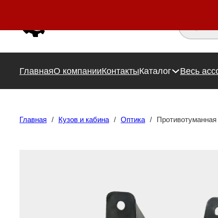
Поиск това
Главная
О компании
Контакты
Каталог
Весь асс
Главная
/
Кузов и кабина
/
Оптика
/
Противотуманна