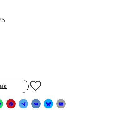
25
ЛИК