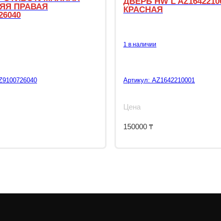
ДВЕРЬ HW L AZ1642210
ЯЯ ПРАВАЯ
КРАСНАЯ
26040
1 в наличии
Z9100726040
Артикул:
AZ1642210001
Цена
150000
₸