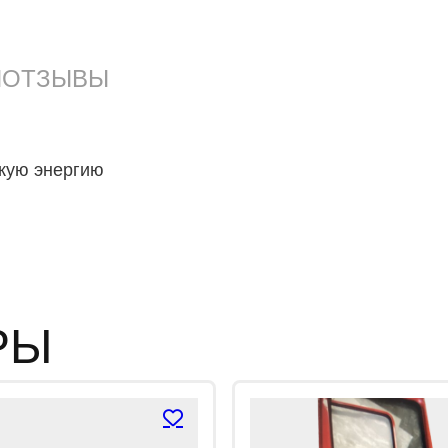
з
5
И
ОТЗЫВЫ
кую энергию
РЫ