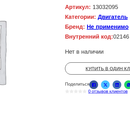
Артикул:
13032095
Категории:
Двигатель
Бренд:
Не применимо
Внутренний код:
02146
Нет в наличии
КУПИТЬ В ОДИН К
Поделиться
0
отзывов клиентов
О
ц
е
н
к
а
0
и