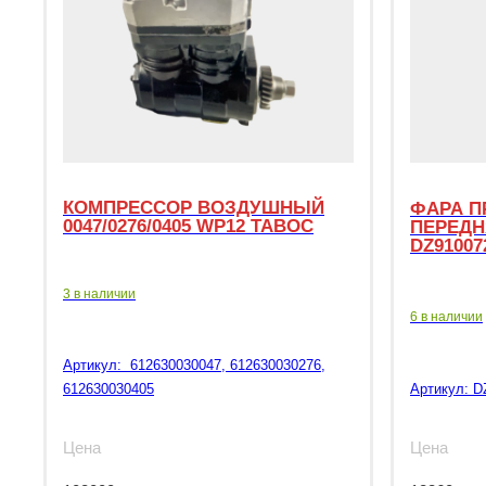
КОМПРЕССОР ВОЗДУШНЫЙ
ФАРА П
0047/0276/0405 WP12 TABOC
ПЕРЕДН
DZ91007
3 в наличии
6 в наличии
Артикул:
612630030047, 612630030276,
612630030405
Артикул:
D
Цена
Цена