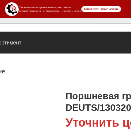
ров
ортимент
095
Поршневая г
DEUTS/130320
Уточнить ц