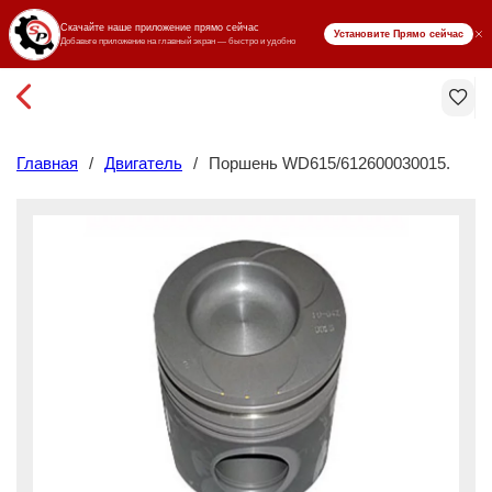
₸ KZT
Главная
/
Двигатель
/
Поршень WD615/612600030015.