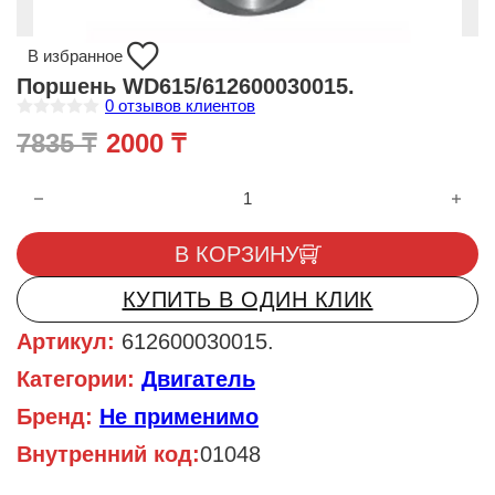
В избранное
Поршень WD615/612600030015.
0
отзывов клиентов
О
Первоначальная цена составл
Текущая цена: 2000 ₸.
7835
₸
2000
₸
ц
е
н
Количество товара Поршень WD615/612600030015.
к
а
0
и
В КОРЗИНУ
з
5
КУПИТЬ В ОДИН КЛИК
Артикул:
612600030015.
Категории:
Двигатель
Бренд:
Не применимо
Внутренний код:
01048