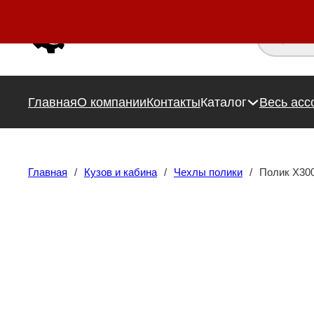
Поиск това
Главная
О компании
Контакты
Каталог
Весь асс
Главная
/
Кузов и кабина
/
Чехлы полики
/
Полик X30