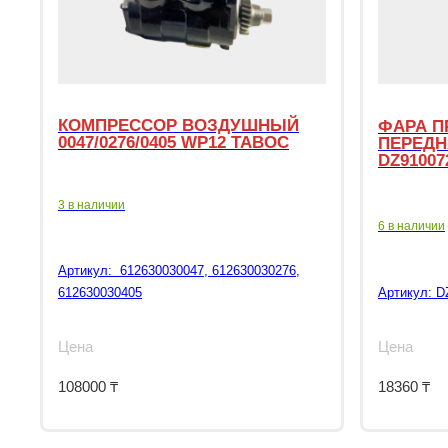
КОМПРЕССОР ВОЗДУШНЫЙ
ФАРА П
0047/0276/0405 WP12 TABOC
ПЕРЕДН
DZ91007
3 в наличии
6 в наличии
Артикул:
612630030047, 612630030276,
612630030405
Артикул:
D
Цена
Цена
108000
₸
18360
₸