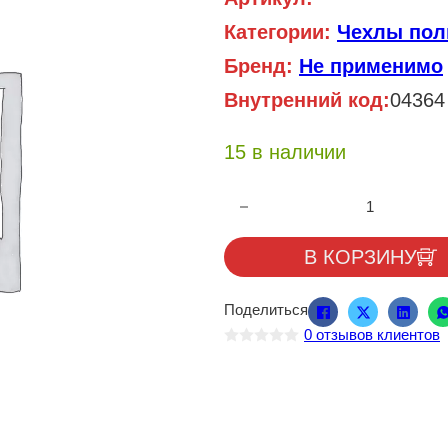
Категории:
Чехлы пол
Бренд:
Не применимо
Внутренний код:
04364
15 в наличии
Количество товара Полик X300
В КОРЗИНУ
Поделиться
0
отзывов клиентов
О
ц
е
н
к
а
0