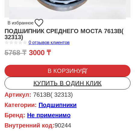
В избранное
ПОДШИПНИК СРЕДНЕГО МОСТА 7613B(
32313)
0
отзывов клиентов
О
Первоначальная цена составл
Текущая цена: 3000 ₸.
5768
₸
3000
₸
ц
е
н
Количество товара ПОДШИПНИК СРЕДНЕГО МОСТА 7613B( 
к
а
В КОРЗИНУ
0
и
КУПИТЬ В ОДИН КЛИК
з
5
Артикул:
7613B( 32313)
Категории:
Подшипники
Бренд:
Не применимо
Внутренний код:
90244