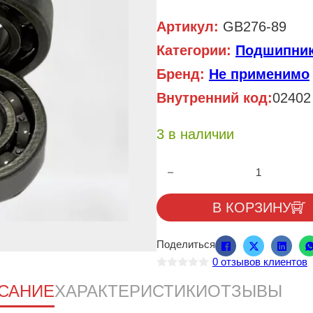
Артикул:
GB276-89
Категории:
Подшипни
Бренд:
Не применимо
Внутренний код:
02402
3 в наличии
Количество товара Подшипник 
В КОРЗИНУ
Поделиться
0
отзывов клиентов
О
ц
САНИЕ
ХАРАКТЕРИСТИКИ
ОТЗЫВЫ
е
н