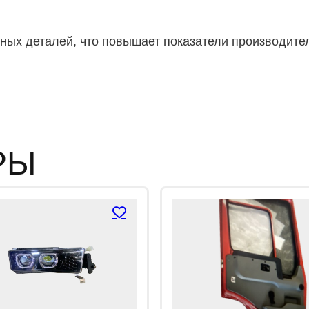
к
а
0
и
ных деталей, что повышает показатели производител
з
5
РЫ