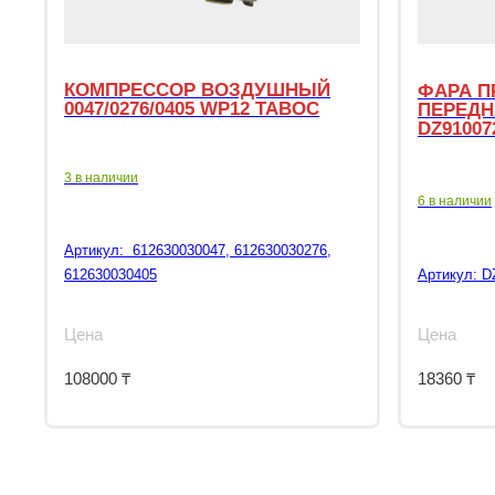
КОМПРЕССОР ВОЗДУШНЫЙ
ФАРА П
0047/0276/0405 WP12 TABOC
ПЕРЕДН
DZ91007
3 в наличии
6 в наличии
Артикул:
612630030047, 612630030276,
612630030405
Артикул:
D
Цена
Цена
108000
₸
18360
₸