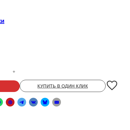
ки
6204 （20*47*14） GB276-89
КУПИТЬ В ОДИН КЛИК