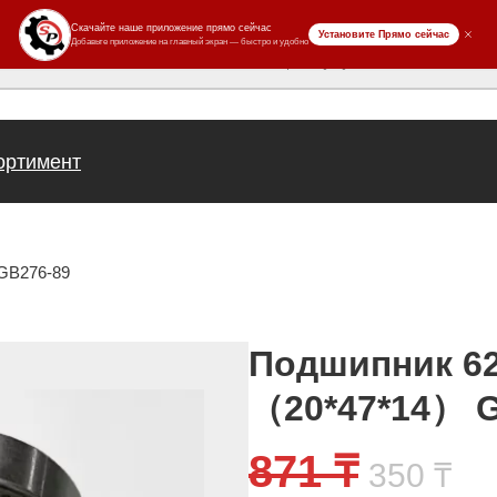
ров
ортимент
GB276-89
Подшипник 6
（20*47*14） G
Перво
Те
871
₸
350
₸