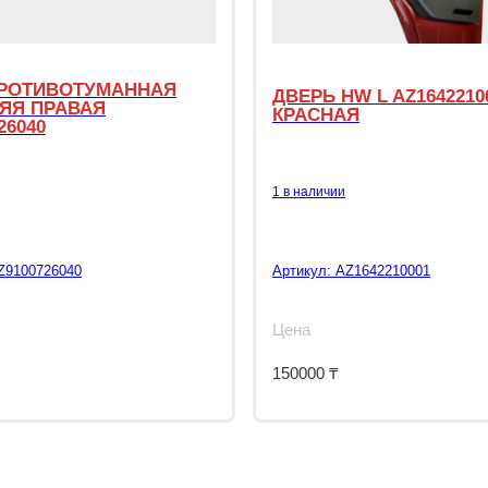
РОТИВОТУМАННАЯ
ДВЕРЬ HW L AZ1642210
ЯЯ ПРАВАЯ
КРАСНАЯ
26040
1 в наличии
Z9100726040
Артикул:
AZ1642210001
Цена
150000
₸