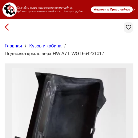
₸ KZT
Главная
/
Кузов и кабина
/
Подножка крыло верх HW A7 L WG1664231017