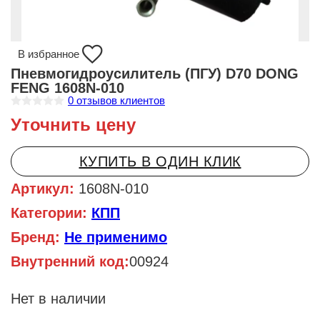
В избранное
Пневмогидроусилитель (ПГУ) D70 DONG
FENG 1608N-010
0
отзывов клиентов
О
Уточнить цену
ц
е
н
к
КУПИТЬ В ОДИН КЛИК
а
0
и
Артикул:
1608N-010
з
5
Категории:
КПП
Бренд:
Не применимо
Внутренний код:
00924
Нет в наличии